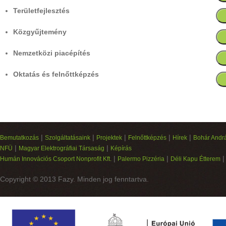
Területfejlesztés
Közgyűjtemény
Nemzetközi piacépítés
Oktatás és felnőttképzés
|
|
|
|
|
Bemutatkozás
Szolgáltatásaink
Projektek
Felnőttképzés
Hírek
Bohár Andrá
|
|
NFÜ
Magyar Elektrográfiai Társaság
Képírás
|
|
Humán Innovációs Csoport Nonprofit Kft.
Palermo Pizzéria
Déli Kapu Étterem
Copyright © 2013 Fazy. Minden jog fenntartva.